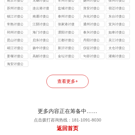
南京讨债公
无锡讨债公
常州讨债公
扬州讨债公
徐州讨债公
司
司
司
司
司
苏州讨债公
连云港讨债
盐城讨债公
淮安讨债公
宿迁讨债公
司
公司
司
司
司
镇江讨债公
南通讨债公
泰州讨债公
兴化讨债公
东台讨债公
司
司
司
司
司
常熟讨债公
江阴讨债公
张家港讨债
通州讨债公
宜兴讨债公
司
司
公司
司
司
邳州讨债公
海门讨债公
溧阳讨债公
泰兴讨债公
如皋讨债公
司
司
司
司
司
昆山讨债公
启东讨债公
江都讨债公
丹阳讨债公
吴江讨债公
司
司
司
司
司
靖江讨债公
扬中讨债公
新沂讨债公
仪征讨债公
太仓讨债公
司
司
司
司
司
姜堰讨债公
高邮讨债公
金坛讨债公
句容讨债公
灌南讨债公
司
司
司
司
司
海安讨债公
司
查看更多+
更多内容正在筹备中……
点击拨打咨询热线：181-1091-8030
返回首页