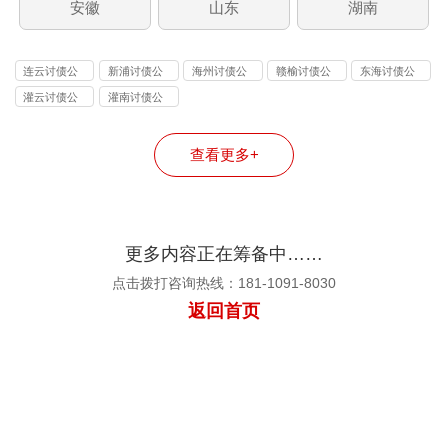
安徽
山东
湖南
连云讨债公
新浦讨债公
海州讨债公
赣榆讨债公
东海讨债公
司
司
司
司
司
灌云讨债公
灌南讨债公
司
司
查看更多+
更多内容正在筹备中……
点击拨打咨询热线：181-1091-8030
返回首页