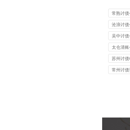
常熟讨债
沧浪讨债
吴中讨债
太仓清账
苏州讨债
常州讨债