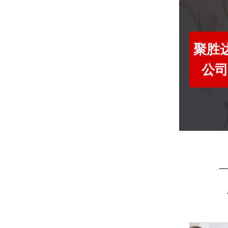
聚胜达
公司