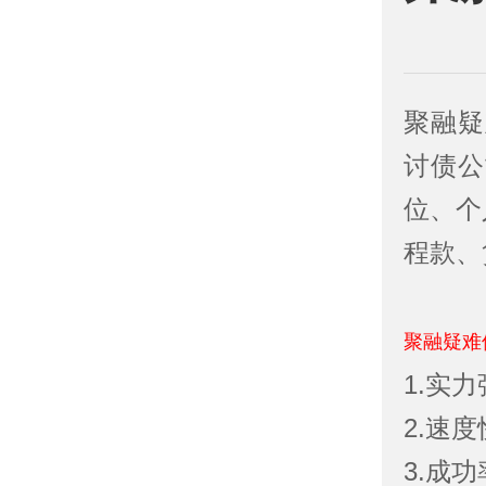
聚融疑
讨债公
位、个
程款、
聚融疑难
1.实
2.速度
3.成