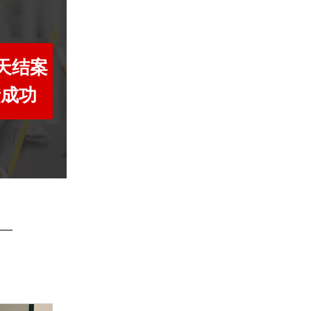
7天结案
债成功
账