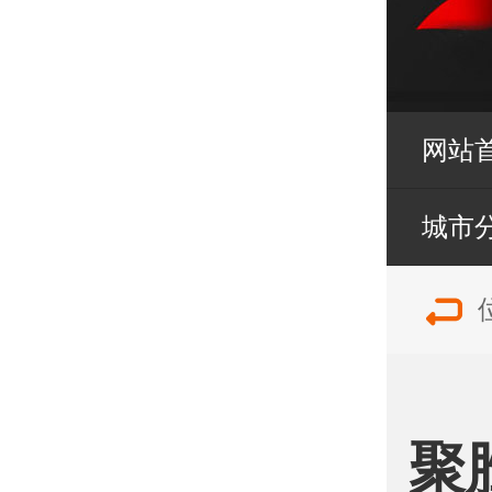
网站
城市
聚