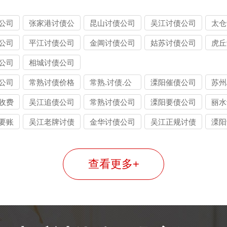
公司
张家港讨债公
昆山讨债公司
吴江讨债公司
太仓
司
公司
平江讨债公司
金阊讨债公司
姑苏讨债公司
虎丘
公司
相城讨债公司
公司
常熟讨债价格
常熟.讨债.公
溧阳催债公司
苏州
司
司
收费
吴江追债公司
常熟讨债公司
溧阳要债公司
丽水
要账
吴江老牌讨债
金华讨债公司
吴江正规讨债
溧阳
公司
公司
查看更多+