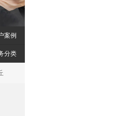
户案例
务分类
丘