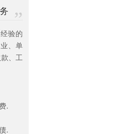
业务
践经验的
企业、单
欠款、工
费.
债.